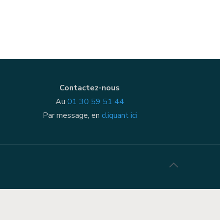
Contactez-nous
Au
01 30 59 51 44
Par message, en
cliquant ici