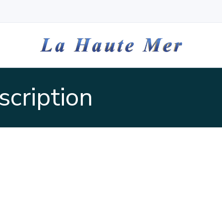
scription
ion