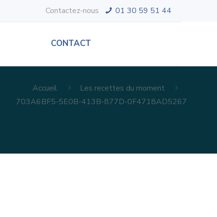
Contactez-nous
01 30 59 51 44
CONTACT
Accueil
Les recettes du moment
703A6BF5-5E0B-413B-877D-0F4718AD5267