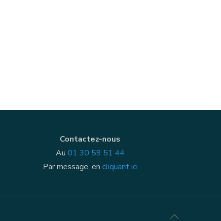
Contactez-nous
Au
01 30 59 51 44
Par message, en
cliquant ici